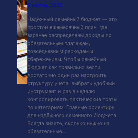
8 марта, 2026
Надёжный семейный бюджет — это
простой ежемесячный план, где
заранее распределены доходы по
обязательным платежам,
повседневным расходам и
сбережениям. Чтобы семейный
бюджет как правильно вести,
достаточно один раз настроить
структуру учёта, выбрать удобный
инструмент и раз в неделю
контролировать фактические траты
по категориям. Главные ориентиры
для надёжного семейного бюджета
Всегда знаете, сколько нужно на
обязательные…