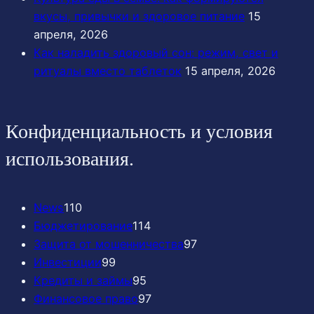
вкусы, привычки и здоровое питание
15
апреля, 2026
Как наладить здоровый сон: режим, свет и
ритуалы вместо таблеток
15 апреля, 2026
Конфиденциальность и условия
использования.
News
110
Бюджетирование
114
Защита от мошенничества
97
Инвестиции
99
Кредиты и займы
95
Финансовое право
97