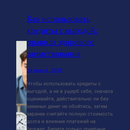
Как использовать
кредиты с выгодой:
правила здорового
заимствования
24 марта, 2026
Чтобы использовать кредиты с
выгодой, а не в ущерб себе, сначала
оценивайте, действительно ли без
заемных денег не обойтись, затем
заранее считайте полную стоимость
долга и влияние платежей на
бюджет. Берите только понятные