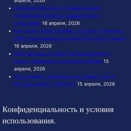
апреля, 2026
Сезонная загрузка в туризме Крыма:
управление спросом, маршрутами и
событиями
16 апреля, 2026
Как писать пресс-релизы, которые публикуют
СМИ: практическое руководство пресс-центра
16 апреля, 2026
Культура еды в семье: как формируются
вкусы, привычки и здоровое питание
15
апреля, 2026
Как наладить здоровый сон: режим, свет и
ритуалы вместо таблеток
15 апреля, 2026
Конфиденциальность и условия
использования.