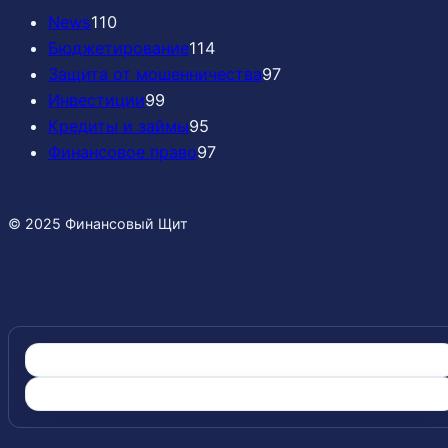
News
110
Бюджетирование
114
Защита от мошенничества
97
Инвестиции
99
Кредиты и займы
95
Финансовое право
97
© 2025 Финансовый Щит