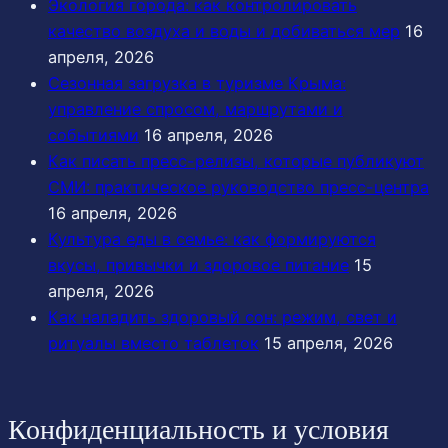
Экология города: как контролировать
качество воздуха и воды и добиваться мер
16
апреля, 2026
Сезонная загрузка в туризме Крыма:
управление спросом, маршрутами и
событиями
16 апреля, 2026
Как писать пресс-релизы, которые публикуют
СМИ: практическое руководство пресс-центра
16 апреля, 2026
Культура еды в семье: как формируются
вкусы, привычки и здоровое питание
15
апреля, 2026
Как наладить здоровый сон: режим, свет и
ритуалы вместо таблеток
15 апреля, 2026
Конфиденциальность и условия